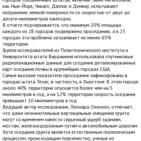
как Нью-Йорк, Чикаго, Даллас и Денвер, испытывают
погружение земной поверхности со скоростью от двух до
десяти миллиметров ежегодно.
В отчете подчеркивается, что минимум 20% площади
каждого из 28 городов подвержено проседанию, а в 25
городах эта проблема затрагивает не менее 65%
территории.
Группа исследователей из Политехнического института и
Университета штата Вирджиния использовала спутниковые
радиолокационные данные для создания детализированных
карт оседания почвы в крупнейших городах США.
Самые высокие показатели проседания зафиксированы в
городах штата Техас, в частности, в Хьюстоне. В этом городе
около 40% территории опускается более чем на 5
миллиметров в год, а на 12% территории скорость оседания
превышает 10 миллиметров в год.
Ведущий автор исследования, Леонард Охенхен, отмечает,
что даже незначительные вертикальные смещения грунта
могут со временем нанести серьезный ущерб зданиям,
мостам, железнодорожным путям и автомобильным дорогам.
Хотя оседание грунта является естественным геологическим
процессом, происходящим повсеместно, ученые из