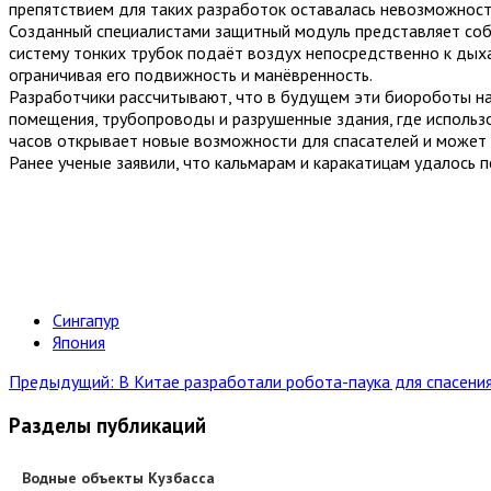
препятствием для таких разработок оставалась невозможност
Созданный специалистами защитный модуль представляет собо
систему тонких трубок подаёт воздух непосредственно к дыха
ограничивая его подвижность и манёвренность.
Разработчики рассчитывают, что в будущем эти биороботы н
помещения, трубопроводы и разрушенные здания, где использ
часов открывает новые возможности для спасателей и может 
Ранее ученые заявили, что кальмарам и каракатицам удалось 
Сингапур
Япония
Предыдущий: В Китае разработали робота-паука для спасени
Разделы публикаций
Водные объекты Кузбасса