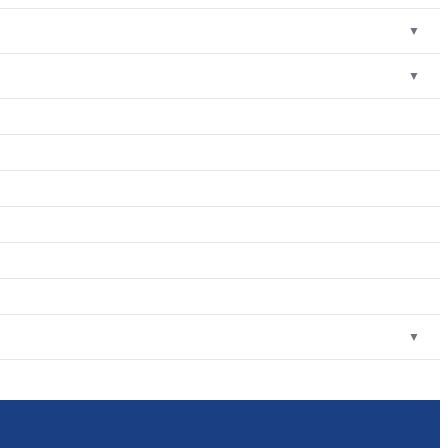
▼
▼
▼