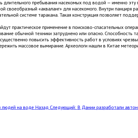
ь длительного пребывания насекомых под водой — именно эту п
й своеобразный «акваланг» для насекомого. Внутри панциря ра
тельной системе таракана. Такая конструкция позволяет подде
айдут практическое применение в поисково-спасательных опер
ование обычной техники затруднено или опасно. Способность т
существенно повысить эффективность работ в условиях чрезвы
пережить массовое вымирание. Археологи нашли в Китае метеор
я людей на воде
Назад
Следующий: В Дании разработали автон