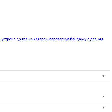
 устроил дрифт на катере и перевернул байдарку с детьми
▼
▼
▼