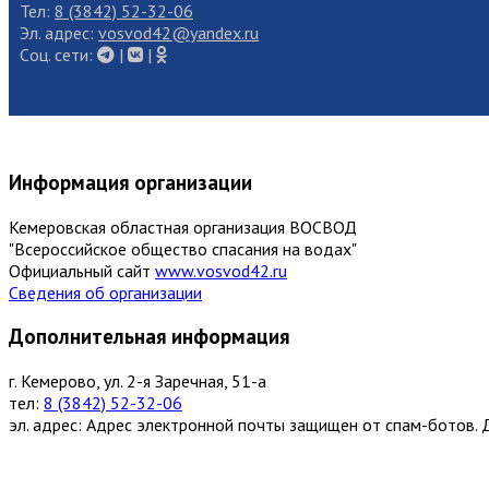
Тел:
8 (3842) 52-32-06
Эл. адрес:
vosvod42@yandex.ru
Cоц. сети:
|
|
Информация организации
Кемеровская областная организация ВОСВОД
"Всероссийское общество спасания на водах"
Официальный сайт
www.vosvod42.ru
Сведения об организации
Дополнительная информация
г. Кемерово, ул. 2-я Заречная, 51-а
тел:
8 (3842) 52-32-06
эл. адрес:
Адрес электронной почты защищен от спам-ботов. Д