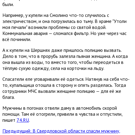
были.
Например, у купели на Смолино что-то случилось с
электричеством, и она погрузилась во тьму. В храме "Утоли
моя печали" возникли проблемы со святой водой.
Коммунальная авария — сломался фильтр. Но уже через час
всё починили.
А к купели на Шершнях даже пришлось полицию вызвать.
Дело в том, что в прорубь залезла пьяная женщина. А когда
она вышла из воды, то вместо того, чтобы переодеться в
тёплую сухую одежду, села на корточки на льду.
Спасатели еле уговаривали её одеться. Натянув на себя что-
то, купальщица отошла в сторону и опять разделась. Тогда
сотрудники МЧС вызвали женщине полицию — для её же
блага.
Мужчины в погонах отвели даму в автомобиль скорой
помощи. Там её отогрели, привели в чувства и отпустили,
пишет
74.RU
.
Предыдущий: В Свердловской области спасли мужчину,