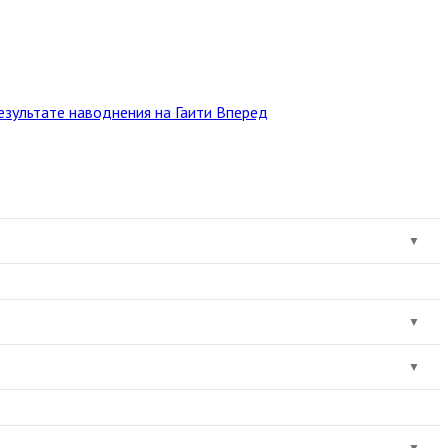
езультате наводнения на Гаити
Вперед
▼
▼
▼