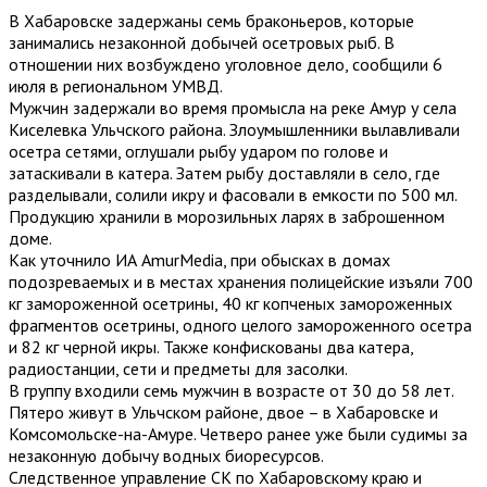
В Хабаровске задержаны семь браконьеров, которые
занимались незаконной добычей осетровых рыб. В
отношении них возбуждено уголовное дело, сообщили 6
июля в региональном УМВД.
Мужчин задержали во время промысла на реке Амур у села
Киселевка Ульчского района. Злоумышленники вылавливали
осетра сетями, оглушали рыбу ударом по голове и
затаскивали в катера. Затем рыбу доставляли в село, где
разделывали, солили икру и фасовали в емкости по 500 мл.
Продукцию хранили в морозильных ларях в заброшенном
доме.
Как уточнило ИА AmurMedia, при обысках в домах
подозреваемых и в местах хранения полицейские изъяли 700
кг замороженной осетрины, 40 кг копченых замороженных
фрагментов осетрины, одного целого замороженного осетра
и 82 кг черной икры. Также конфискованы два катера,
радиостанции, сети и предметы для засолки.
В группу входили семь мужчин в возрасте от 30 до 58 лет.
Пятеро живут в Ульчском районе, двое – в Хабаровске и
Комсомольске-на-Амуре. Четверо ранее уже были судимы за
незаконную добычу водных биоресурсов.
Следственное управление СК по Хабаровскому краю и