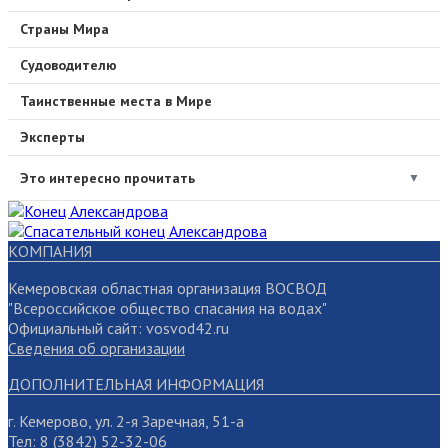
Страны Мира
Судоводителю
Таинственные места в Мире
Эксперты
Это интересно прочитать
▼
КОМПАНИЯ
Кемеровская областная организация ВОСВОД
"Всероссийское общество спасания на водах"
Официальный сайт: vosvod42.ru
Сведения об организации
ДОПОЛНИТЕЛЬНАЯ ИНФОРМАЦИЯ
г. Кемерово, ул. 2-я Заречная, 51-а
Тел:
8 (3842) 52-32-06