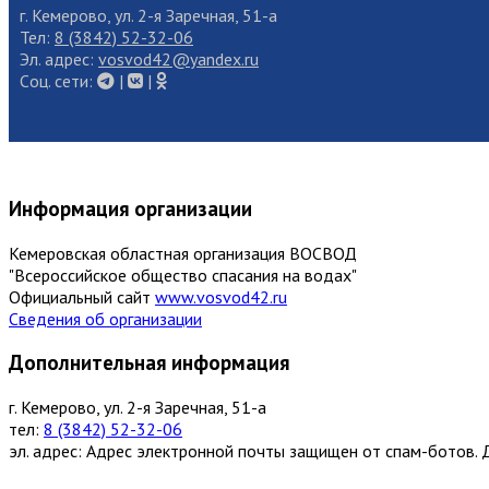
г. Кемерово, ул. 2-я Заречная, 51-а
Тел:
8 (3842) 52-32-06
Эл. адрес:
vosvod42@yandex.ru
Cоц. сети:
|
|
Информация организации
Кемеровская областная организация ВОСВОД
"Всероссийское общество спасания на водах"
Официальный сайт
www.vosvod42.ru
Сведения об организации
Дополнительная информация
г. Кемерово, ул. 2-я Заречная, 51-а
тел:
8 (3842) 52-32-06
эл. адрес:
Адрес электронной почты защищен от спам-ботов. Д