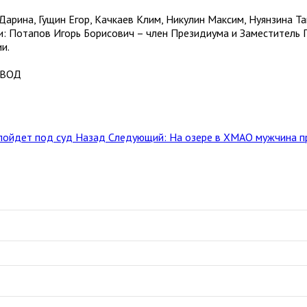
на, Гущин Егор, Качкаев Клим, Никулин Максим, Нуянзина Таис
: Потапов Игорь Борисович – член Президиума и Заместитель
и.
СВОД
 пойдет под суд
Назад
Следующий: На озере в ХМАО мужчина п