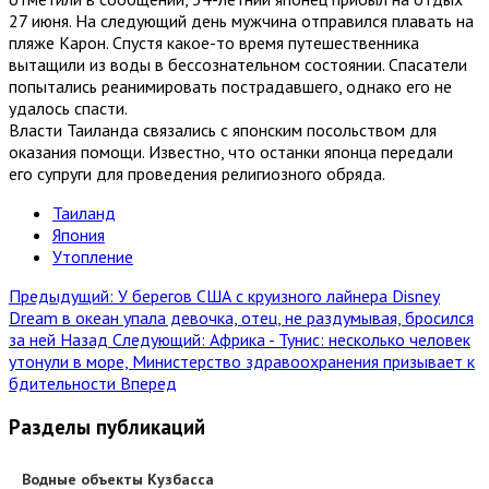
27 июня. На следующий день мужчина отправился плавать на
пляже Карон. Спустя какое-то время путешественника
вытащили из воды в бессознательном состоянии. Спасатели
попытались реанимировать пострадавшего, однако его не
удалось спасти.
Власти Таиланда связались с японским посольством для
оказания помощи. Известно, что останки японца передали
его супруги для проведения религиозного обряда.
Таиланд
Япония
Утопление
Предыдущий: У берегов США с круизного лайнера Disney
Dream в океан упала девочка, отец, не раздумывая, бросился
за ней
Назад
Следующий: Африка - Тунис: несколько человек
утонули в море, Министерство здравоохранения призывает к
бдительности
Вперед
Разделы публикаций
Водные объекты Кузбасса