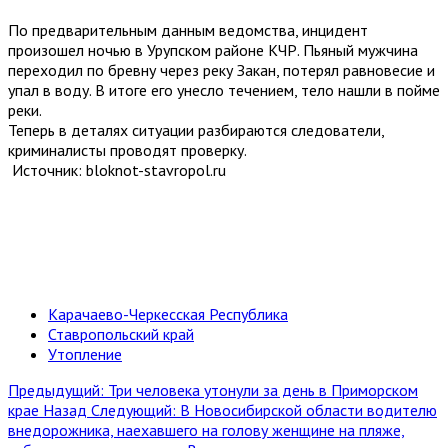
По предварительным данным ведомства, инцидент
произошел ночью в Урупском районе КЧР. Пьяный мужчина
переходил по бревну через реку Закан, потерял равновесие и
упал в воду. В итоге его унесло течением, тело нашли в пойме
реки.
Теперь в деталях ситуации разбираются следователи,
криминалисты проводят проверку.
Источник: bloknot-stavropol.ru
Карачаево-Черкесская Республика
Ставропольский край
Утопление
Предыдущий: Три человека утонули за день в Приморском
крае
Назад
Следующий: В Новосибирской области водителю
внедорожника, наехавшего на голову женщине на пляже,