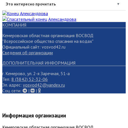
Это интересно прочитать
▼
КОМПАНИЯ
Кемеровская областная организация ВОСВОД
"Всероссийское общество спасания на водах"
Официальный сайт: vosvod42.ru
Сведения об организации
ДОПОЛНИТЕЛЬНАЯ ИНФОРМАЦИЯ
г. Кемерово, ул. 2-я Заречная, 51-а
Тел:
8 (3842) 52-32-06
Эл. адрес:
vosvod42@yandex.ru
Cоц. сети:
|
|
Информация организации
Кемеровская областная организация ВОСВОД