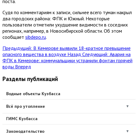
поста.
Судя по комментариям к записи, сильнее всего туман накрыл
два городских района: ФПК и Южный. Некоторые
пользователи отметили ухудшение видимости в соседних
регионах, например, в Новосибирской области. Об этом
сообщает
sibdepo.ru
.
Предыдущий: В Кемерове выявили 18-кратное превышение
опасного вещества в воздухе
Назад
Следующий: Авария на
ФПК в Кемерове: коммунальщики устранили фонтан горячей
воды
Вперед
Разделы публикаций
Водные объекты Кузбасса
Всё про утопление
▼
ГИМС Кузбасса
Законодательство
▼