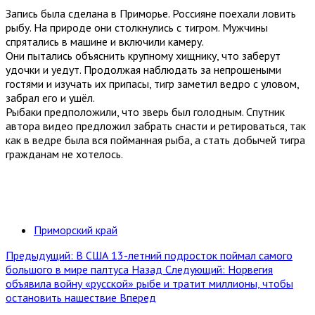
Запись была сделана в Приморье. Россияне поехали ловить
рыбу. На природе они столкнулись с тигром. Мужчины
спрятались в машине и включили камеру.
Они пытались объяснить крупному хищнику, что заберут
удочки и уедут. Продолжая наблюдать за непрошеными
гостями и изучать их припасы, тигр заметил ведро с уловом,
забрал его и ушёл.
Рыбаки предположили, что зверь был голодным. Спутник
автора видео предложил забрать снасти и ретироваться, так
как в ведре была вся пойманная рыба, а стать добычей тигра
гражданам не хотелось.
Приморский край
Предыдущий: В США 13-летний подросток поймал самого
большого в мире палтуса
Назад
Следующий: Норвегия
объявила войну «русской» рыбе и тратит миллионы, чтобы
остановить нашествие
Вперед