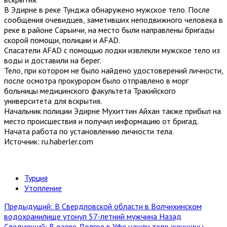
В Эдирне в реке Тунджа обнаружено мужское тело. После
сообщения очевидцев, заметивших неподвижного человека в
реке в районе Сарыичи, на место были направлены бригады
скорой помощи, полиции и AFAD.
Спасатели AFAD с помощью лодки извлекли мужское тело из
воды и доставили на берег.
Тело, при котором не было найдено удостоверений личности,
после осмотра прокурором было отправлено в морг
больницы медицинского факультета Тракийского
университета для вскрытия.
Начальник полиции Эдирне Мухиттин Айхан также прибыл на
место происшествия и получил информацию от бригад.
Начата работа по установлению личности тела.
Источник: ru.haberler.com
Турция
Утопление
Предыдущий: В Свердловской области в Волчихинском
водохранилище утонул 57-летний мужчина
Назад
Следующий: В озере Долгое в Уфе нашли тело женщины