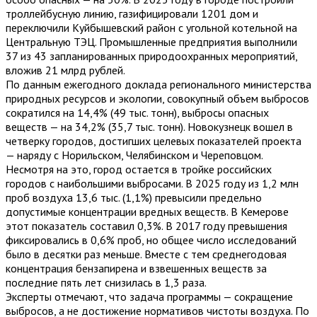
троллейбусную линию, газифицировали 1201 дом и
переключили Куйбышевский район с угольной котельной на
Центральную ТЭЦ. Промышленные предприятия выполнили
37 из 43 запланированных природоохранных мероприятий,
вложив 21 млрд рублей.
По данным ежегодного доклада регионального министерства
природных ресурсов и экологии, совокупный объем выбросов
сократился на 14,4% (49 тыс. тонн), выбросы опасных
веществ — на 34,2% (35,7 тыс. тонн). Новокузнецк вошел в
четверку городов, достигших целевых показателей проекта
— наряду с Норильском, Челябинском и Череповцом.
Несмотря на это, город остается в тройке российских
городов с наибольшими выбросами. В 2025 году из 1,2 млн
проб воздуха 13,6 тыс. (1,1%) превысили предельно
допустимые концентрации вредных веществ. В Кемерове
этот показатель составил 0,3%. В 2017 году превышения
фиксировались в 0,6% проб, но общее число исследований
было в десятки раз меньше. Вместе с тем среднегодовая
концентрация бензапирена и взвешенных веществ за
последние пять лет снизилась в 1,3 раза.
Эксперты отмечают, что задача программы — сокращение
выбросов, а не достижение нормативов чистоты воздуха. По