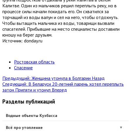
Калитве. Один из мальчиков решил переплыть реку, но в
процессе силы начали покидать его. Он схватился за
торчащий из воды валун и сел на него, чтобы отдохнуть.
Чтобы вытащить мальчика из воды, товарищи вызвали
спасателей. Прибывшие на место специалисты доставили
юношу на берег друзьям.
Источник: donday.ru
Ростовская область
Спасение
Предыдущий: Женщина утонула в Болгарии
Назад
Следующий: В Беларуси 20-летний парень хотел переплыть
затон Припяти и утонул
Вперед
Разделы публикаций
Водные объекты Кузбасса
Всё про утопление
▼