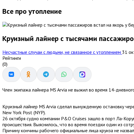
Все про утопление
Круизный лайнер с тысячами пассажиров
Несчастные случаи с людьми, не связанное с утоплением
31 о
Рейтинги
(0)
Член экипажа лайнера MS Arvia не выжил во время 14-дневног
Круизный лайнер MS Arvia сделал вынужденную остановку чере
New York Post (NYP).
26 октября судно компании P&O Cruises зашло в порт Ла-Корун
происшествия. Выяснилось, что во время поездки один из сотр
Причину кончины рабочего официальные лица круиза не назвали.