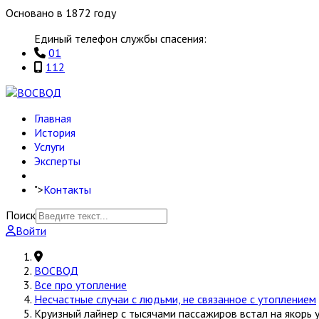
Основано в 1872 году
Единый телефон службы спасения:
01
112
Главная
История
Услуги
Эксперты
">
Контакты
Поиск
Войти
ВОСВОД
Все про утопление
Несчастные случаи с людьми, не связанное с утоплением
Круизный лайнер с тысячами пассажиров встал на якорь 