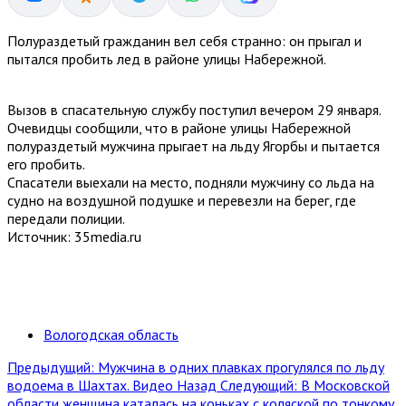
Полураздетый гражданин вел себя странно: он прыгал и
пытался пробить лед в районе улицы Набережной.
Вызов в спасательную службу поступил вечером 29 января.
Очевидцы сообщили, что в районе улицы Набережной
полураздетый мужчина прыгает на льду Ягорбы и пытается
его пробить.
Спасатели выехали на место, подняли мужчину со льда на
судно на воздушной подушке и перевезли на берег, где
передали полиции.
Источник: 35media.ru
Вологодская область
Предыдущий: Мужчина в одних плавках прогулялся по льду
водоема в Шахтах. Видео
Назад
Следующий: В Московской
области женщина каталась на коньках с коляской по тонкому