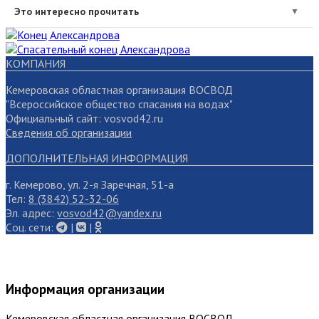
Это интересно прочитать
▼
КОМПАНИЯ
Кемеровская областная организация ВОСВОД
"Всероссийское общество спасания на водах"
Официальный сайт: vosvod42.ru
Сведения об организации
ДОПОЛНИТЕЛЬНАЯ ИНФОРМАЦИЯ
г. Кемерово, ул. 2-я Заречная, 51-а
Тел:
8 (3842) 52-32-06
Эл. адрес:
vosvod42@yandex.ru
Cоц. сети:
|
|
Информация организации
Кемеровская областная организация ВОСВОД