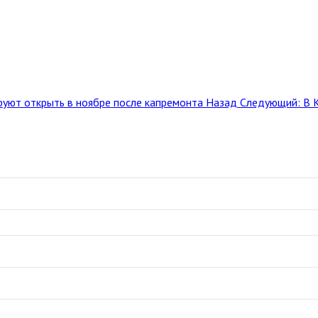
уют открыть в ноябре после капремонта
Назад
Следующий: В К