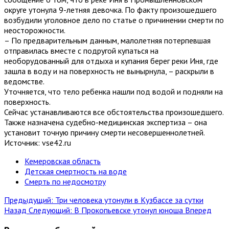
округе утонула 9-летняя девочка. По факту произошедшего
возбудили уголовное дело по статье о причинении смерти по
неосторожности.
– По предварительным данным, малолетняя потерпевшая
отправилась вместе с подругой купаться на
необорудованный для отдыха и купания берег реки Иня, где
зашла в воду и на поверхность не вынырнула, – раскрыли в
ведомстве.
Уточняется, что тело ребенка нашли под водой и подняли на
поверхность.
Сейчас устанавливаются все обстоятельства произошедшего.
Также назначена судебно-медицинская экспертиза – она
установит точную причину смерти несовершеннолетней.
Источник: vse42.ru
Кемеровская область
Детская смертность на воде
Смерть по недосмотру
Предыдущий: Три человека утонули в Кузбассе за сутки
Назад
Следующий: В Прокопьевске утонул юноша
Вперед