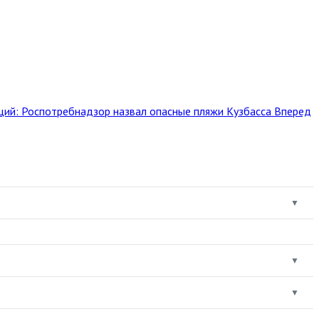
ий: Роспотребнадзор назвал опасные пляжи Кузбасса
Вперед
▼
▼
▼