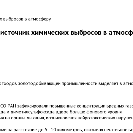
 источник химических выбросов в атмосф
е отходов золотодобывающей промышленности выделяет в атмо
и СО РАН зафиксировали повышенные концентрации вредных газ
ида и диметилсульфоксида вдвое больше фонового уровня.
 на органы дыхания, возникновения нейротоксических нарушен
и на расстояние до 5–10 километров, оказывая негативное воз