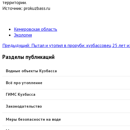
территории.
Источник: prokuzbass.ru
Кемеровская область
Экология
Предыдущий: Пытал и утопил в проруби: кузбассовец 25 лет и
Разделы публикаций
Водные объекты Кузбасса
Всё про утопление
ГИМС Кузбасса
Законодательство
Меры безопасности на воде