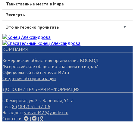
Таинственные места в Мире
Эксперты
Это интересно прочитать
▼
КОМПАНИЯ
Кемеровская областная организация ВОСВОД
"Всероссийское общество спасания на водах"
Официальный сайт: vosvod42.ru
Сведения об организации
ДОПОЛНИТЕЛЬНАЯ ИНФОРМАЦИЯ
г. Кемерово, ул. 2-я Заречная, 51-а
Тел:
8 (3842) 52-32-06
Эл. адрес:
vosvod42@yandex.ru
Cоц. сети:
|
|