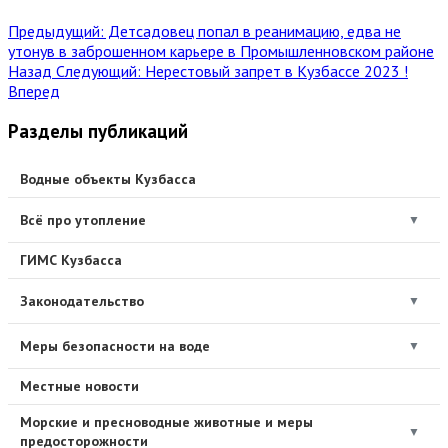
Предыдущий: Детсадовец попал в реанимацию, едва не
утонув в заброшенном карьере в Промышленновском районе
Назад
Следующий: Нерестовый запрет в Кузбассе 2023 !
Вперед
Разделы публикаций
Водные объекты Кузбасса
Всё про утопление
▼
ГИМС Кузбасса
Законодательство
▼
Меры безопасности на воде
▼
Местные новости
Морские и пресноводные животные и меры
▼
предосторожности